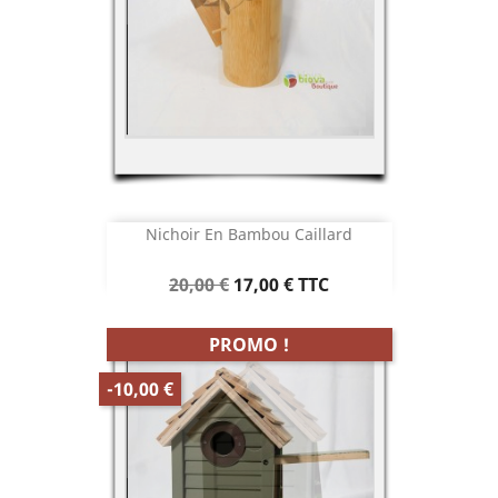
Nichoir En Bambou Caillard
Prix
Prix
20,00 €
17,00 €
TTC
de
base
PROMO !
-10,00 €