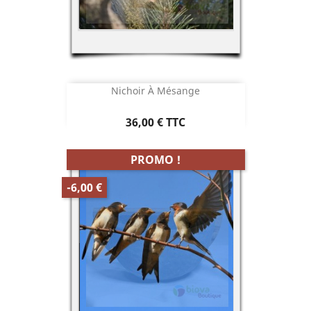
Nichoir À Mésange
Prix
36,00 €
TTC
PROMO !
-6,00 €