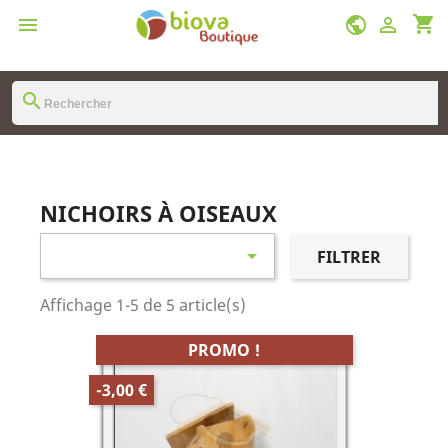
shopping_cart

public

search
NICHOIRS À OISEAUX

FILTRER
Affichage 1-5 de 5 article(s)
PROMO !
-3,00 €