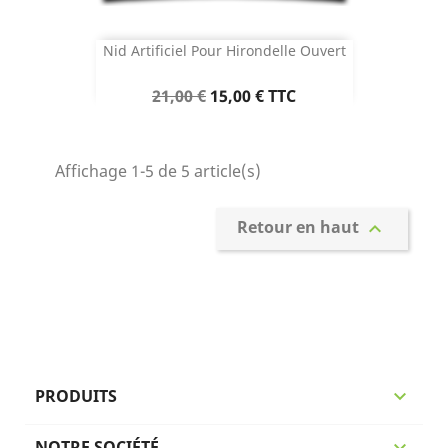
Nid Artificiel Pour Hirondelle Ouvert
Prix
Prix
21,00 €
15,00 €
TTC
de
base
Affichage 1-5 de 5 article(s)
Retour en haut

PRODUITS

NOTRE SOCIÉTÉ