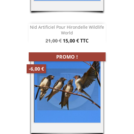
Nid Artificiel Pour Hirondelle Wildlife
World
Prix
Prix
21,00 €
15,00 €
TTC
de
base
PROMO !
-6,00 €