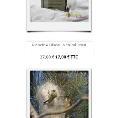
Nichoir A Oiseau Natural Trust
Prix
Prix
27,00 €
17,00 €
TTC
de
base